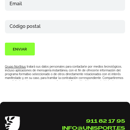
Email
Teléfono
Código postal
ENVIAR
Grupo Northius
tratará sus datos personales para contactarle por medios tecnológicos,
incluso aplicaciones de mensajería instantánea, con el fin de ofrecerle información del
programa formativo seleccionado o de otros directamente relacionados con el interés
manifestado y, en su caso, para tramitar la contratación correspondiente. Compartiremos
su solicitud con las empresas que conforman el
Grupo Northius
, con el objeto de que
estas puedan hacerle llegar la mejor oferta de productos y servicios de acuerdo a su
petición. Quedan reconocidos los derechos de acceso, rectificación, supresión, oposición,
limitación, tal y como se explica en la
Política de Privacidad
.
911 82 17 95
INFO@UNISPORT.ES