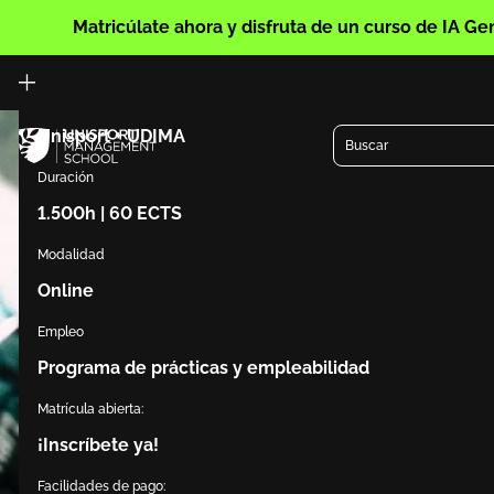
Fórmate para ser el experto que demanda la industria
del deporte.
Matricúlate ahora y disfruta de un curso de IA Ge
Doble titulación:
Unisport + UDIMA
Buscar
Duración
1.500h | 60 ECTS
Modalidad
Online
Empleo
Programa de prácticas y empleabilidad
Matrícula abierta:
¡Inscríbete ya!
Facilidades de pago: