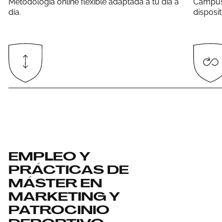
Metodología online flexible adaptada a tu día a
Campus 
día.
disposit
EMPLEO Y
PRÁCTICAS DE
MÁSTER EN
MARKETING Y
PATROCINIO