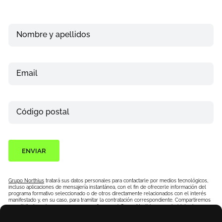
Nombre y apellidos
Email
Teléfono
Código postal
ENVIAR
Grupo Northius
tratará sus datos personales para contactarle por medios tecnológicos,
incluso aplicaciones de mensajería instantánea, con el fin de ofrecerle información del
programa formativo seleccionado o de otros directamente relacionados con el interés
manifestado y, en su caso, para tramitar la contratación correspondiente. Compartiremos
su solicitud con las empresas que conforman el
Grupo Northius
, con el objeto de que
estas puedan hacerle llegar la mejor oferta de productos y servicios de acuerdo a su
petición. Quedan reconocidos los derechos de acceso, rectificación, supresión, oposición,