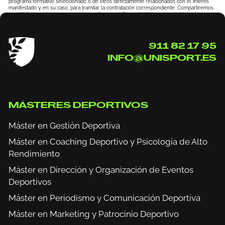
programa formativo seleccionado o de otros directamente relacionados con el interés
manifestado y, en su caso, para tramitar la contratación correspondiente. Compartiremos
su solicitud con las empresas que conforman el
Grupo Northius
, con el objeto de que
estas puedan hacerle llegar la mejor oferta de productos y servicios de acuerdo a su
petición. Quedan reconocidos los derechos de acceso, rectificación, supresión, oposición,
limitación, tal y como se explica en la
Política de Privacidad
.
911 82 17 95
INFO@UNISPORT.ES
MÁSTERES DEPORTIVOS
Máster en Gestión Deportiva
Máster en Coaching Deportivo y Psicología de Alto
Rendimiento
Máster en Dirección y Organización de Eventos
Deportivos
Máster en Periodismo y Comunicación Deportiva
Máster en Marketing y Patrocinio Deportivo