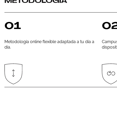
METODOLOGÍA
01
0
Metodología online flexible adaptada a tu día a
Campus 
día.
disposi