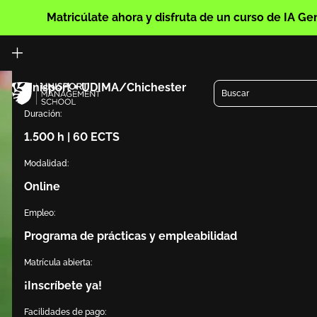
/>
Matricúlate ahora y disfruta de un curso de IA Ge
Doble titulación:
Unisport + UDIMA/Chichester
Buscar
Duración:
1.500 h | 60 ECTS
Modalidad:
Online
Empleo:
Programa de prácticas y empleabilidad
Matrícula abierta:
¡Inscríbete ya!
Facilidades de pago: