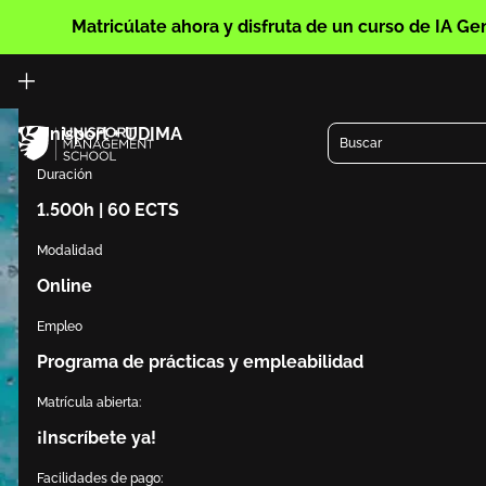
Conviértete en un especialista en la ley del deporte.
Matricúlate ahora y disfruta de un curso de IA Ge
Doble titulación:
Unisport + UDIMA
Buscar
Duración
1.500h | 60 ECTS
Modalidad
Online
Empleo
Programa de prácticas y empleabilidad
Matrícula abierta:
¡Inscríbete ya!
Facilidades de pago: