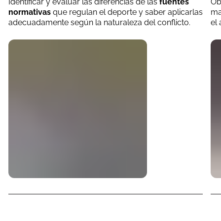
Identificar y evaluar las diferencias de las
fuentes
Ob
normativas
que regulan el deporte y saber aplicarlas
ma
adecuadamente según la naturaleza del conflicto.
el