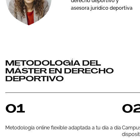
derecho deportivo y
asesora jurídico deportiva
METODOLOGÍA DEL
MÁSTER EN DERECHO
DEPORTIVO
01
0
Metodología online flexible adaptada a tu día a día
Campus 
disposi