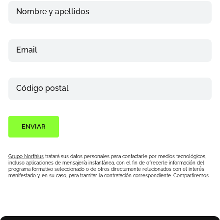
Nombre y apellidos
Email
Teléfono
Código postal
ENVIAR
Grupo Northius
tratará sus datos personales para contactarle por medios tecnológicos,
incluso aplicaciones de mensajería instantánea, con el fin de ofrecerle información del
programa formativo seleccionado o de otros directamente relacionados con el interés
manifestado y, en su caso, para tramitar la contratación correspondiente. Compartiremos
su solicitud con las empresas que conforman el
Grupo Northius
, con el objeto de que
estas puedan hacerle llegar la mejor oferta de productos y servicios de acuerdo a su
petición. Quedan reconocidos los derechos de acceso, rectificación, supresión, oposición,
limitación, tal y como se explica en la
Política de Privacidad
.