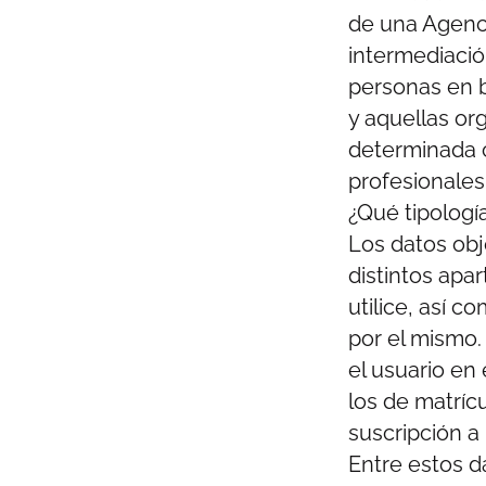
de una Agenci
intermediació
personas en b
y aquellas or
determinada c
profesionales
¿Qué tipologí
Los datos obj
distintos apa
utilice, así 
por el mismo. 
el usuario en
los de matríc
suscripción a
Entre estos d