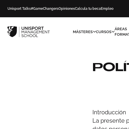
Unisport Talks
#GameChangers
Opiniones
Calcula tu beca
Empleo
ÁREAS
MÁSTERES
CURSOS
FORMAT
POLÍ
Introducción
La presente p
datos persona