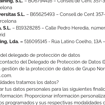
ining, S.L.
– B06794416 – Consell de Cent 357-35
elona
ersitas S.L.
– B65625493 – Consell de Cent 357-
rcelona
 S.L.
– B19328285 – Calle Pedro Heredia, número 
rid
ning, Lda. –
516095145 - Rúa Latino Coelho, 13A 
n del delegado de protección de datos
 contacto del Delegado de Protección de Datos 
la gestión de la protección de datos de Grupo Nor
.com.
lidades tratamos los datos?
r tus datos personales para las siguientes final
información: Proporcionar información personaliz
sos programados y sus respectivas modalidades 