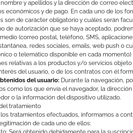
nombre y apellidos y la dirección de correo elect
s económicos y de pago. En cada uno de los for
s son de carácter obligatorio y cuáles serán facu
ipo de autorización que se haya aceptado, podre
 medio (correo postal, teléfono, SMS, aplicacion
stantánea, redes sociales, emails, web push o cu
ónico o telemático disponible en cada momento)
s relativas a los productos y/o servicios objeto 
interés del usuario, o de los contratos con él for
btenidos del usuario:
Durante la navegación, p
atos como los que envía el navegador, la dirección
or o la información del dispositivo utilizado.
del tratamiento
los tratamientos efectuados, informamos a cont
legitimación de cada uno de ellos:
o: Será obtenido debidamente para la suscripci