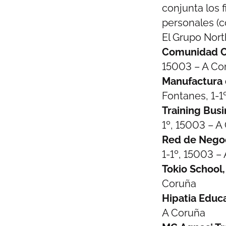
conjunta los 
personales (c
El Grupo Nort
Comunidad C
15003 – A Co
Manufactura 
Fontanes, 1-1
Training Busi
1º, 15003 – A
Red de Negoc
1-1º, 15003 –
Tokio School,
Coruña
Hipatia Educa
A Coruña