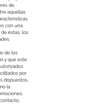
ores de
tre aquellas
racterísticas
res con una
 de éstas, los
ades.
o de los
io y que este
autorizados
cilitados por
s dispuestos,
mo la
romociones.
 contacto,