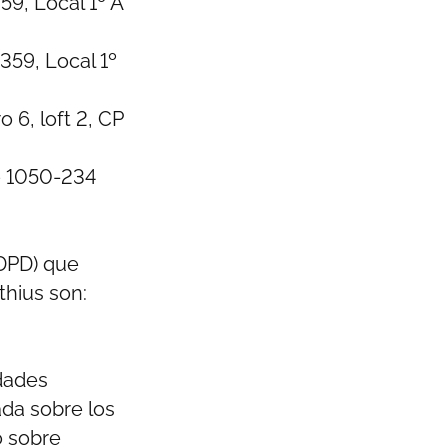
9, Local 1º A
359, Local 1º
6, loft 2, CP
– 1050-234
(DPD) que
thius son:
idades
ada sobre los
o sobre