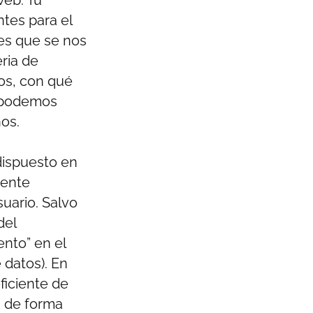
ntes para el
es que se nos
eria de
os, con qué
s podemos
hos.
dispuesto en
mente
suario. Salvo
del
ento” en el
 datos). En
ficiente de
n de forma