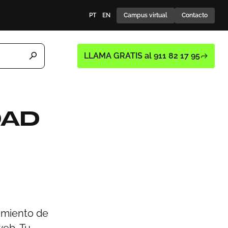
PT
EN
Campus virtual
Contacto
LLAMA GRATIS al 911 82 17 95
DAD
tamiento de
web. Tu