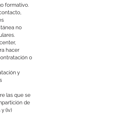
go formativo.
 contacto,
es
antánea no
ulares.
center,
ra hacer
contratación o
atación y
s
re las que se
impartición de
y (iv)