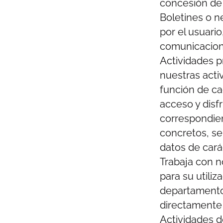
concesión de 
Boletines o ne
por el usuario
comunicacione
Actividades p
nuestras acti
función de cad
acceso y disf
correspondien
concretos, se
datos de cará
Trabaja con no
para su utiliz
departamentos
directamente l
Actividades d