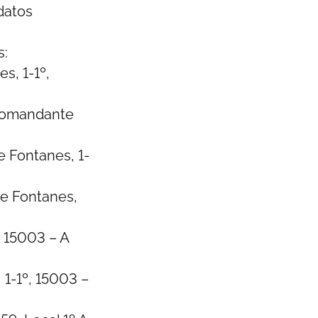
 datos
s:
, 1-1º,
Comandante
Fontanes, 1-
e Fontanes,
 15003 – A
1-1º, 15003 –