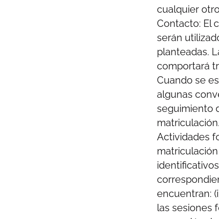
cualquier otr
Contacto: El c
serán utiliza
planteadas. L
comportará tr
Cuando se est
algunas conv
seguimiento d
matriculación
Actividades f
matriculación
identificativo
correspondien
encuentran: (i
las sesiones f