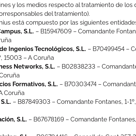
fines y los medios respecto al tratamiento de los
orresponsables del tratamiento).
hius está compuesto por las siguientes entidade
ampus, S.L.
– B15947609 – Comandante Fontanes
ruña
de Ingenios Tecnológicos, S.L.
– B70499454 – 
º, 15003 – A Coruña
ness Networks, S.L.
– B02838233 – Comandante 
 Coruña
ios Formativos, S.L.
– B70303474 – Comandant
 A Coruña
 S.L.
– B87849303 – Comandante Fontanes, 1-1º,
ción, S.L.
– B67678169 – Comandante Fontanes, 