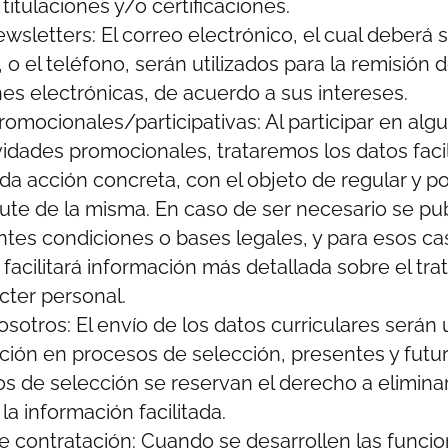
titulaciones y/o certificaciones.
wsletters: El correo electrónico, el cual deberá s
, o el teléfono, serán utilizados para la remisión 
s electrónicas, de acuerdo a sus intereses.
romocionales/participativas: Al participar en alg
vidades promocionales, trataremos los datos faci
a acción concreta, con el objeto de regular y posi
rute de la misma. En caso de ser necesario se pub
tes condiciones o bases legales, y para esos ca
 facilitará información más detallada sobre el tr
cter personal.
sotros: El envío de los datos curriculares serán 
ación en procesos de selección, presentes y futuro
 de selección se reservan el derecho a elimina
a información facilitada.
e contratación: Cuando se desarrollen las funci