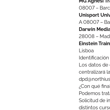
MG Agnesi Tra
08007 – Barc
Unisport Univ
A 08007 – Ba
Darwin Media,
28008 – Mad
Einstein Trai
Lisboa
Identificació
Los datos de
centralizará 
dpd@northius
¿Con qué fina
Podemos trata
Solicitud de 
distintos cur