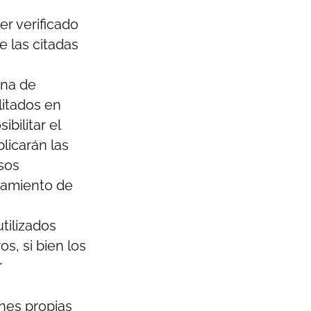
er verificado
de las citadas
una de
litados en
bilitar el
licarán las
sos
atamiento de
utilizados
s, si bien los
r
ones propias