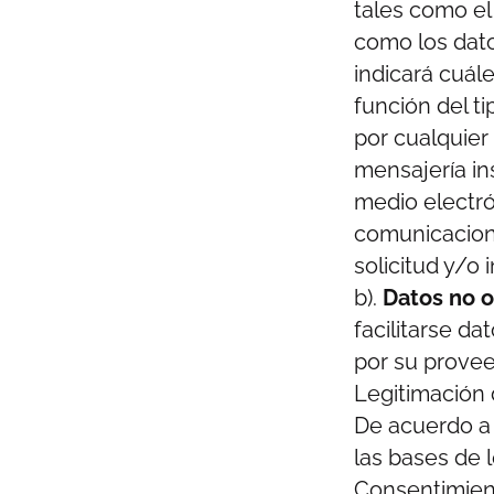
tales como el 
como los dato
indicará cuále
función del t
por cualquier
mensajería in
medio electr
comunicacione
solicitud y/o 
b).
Datos no o
facilitarse d
por su proveed
Legitimación 
De acuerdo a 
las bases de 
Consentimient