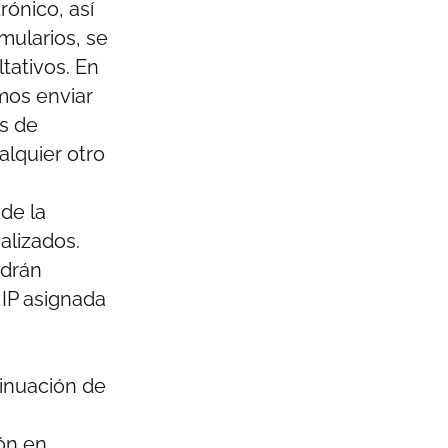
rónico, así
mularios, se
ltativos. En
mos enviar
es de
alquier otro
de la
malizados.
odrán
 IP asignada
inuación de
ón en