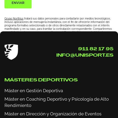
ENVIAR
Grupo Northius
tratará sus datos personales para contactarle por medios tecnológicos,
incluso aplicaciones de mensajería instantánea, con el fin de ofrecerle información del
programa formativo seleccionado o de otros directamente relacionados con el interés
manifestado y, en su caso, para tramitar la contratación correspondiente. Compartiremos
su solicitud con las empresas que conforman el
Grupo Northius
, con el objeto de que
estas puedan hacerle llegar la mejor oferta de productos y servicios de acuerdo a su
petición. Quedan reconocidos los derechos de acceso, rectificación, supresión, oposición,
limitación, tal y como se explica en la
Política de Privacidad
.
911 82 17 95
INFO@UNISPORT.ES
MÁSTERES DEPORTIVOS
Máster en Gestión Deportiva
Máster en Coaching Deportivo y Psicología de Alto
Rendimiento
Máster en Dirección y Organización de Eventos