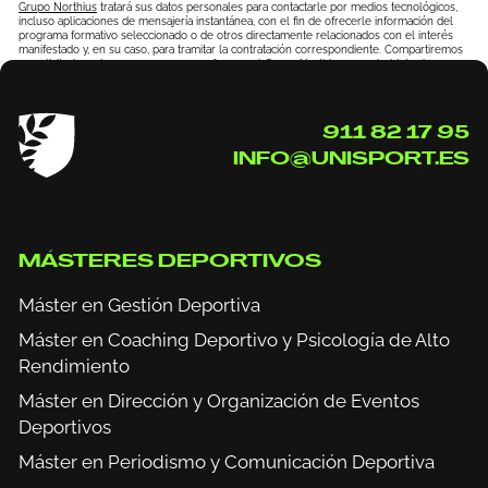
Grupo Northius
tratará sus datos personales para contactarle por medios tecnológicos,
incluso aplicaciones de mensajería instantánea, con el fin de ofrecerle información del
programa formativo seleccionado o de otros directamente relacionados con el interés
manifestado y, en su caso, para tramitar la contratación correspondiente. Compartiremos
su solicitud con las empresas que conforman el
Grupo Northius
, con el objeto de que
estas puedan hacerle llegar la mejor oferta de productos y servicios de acuerdo a su
petición. Quedan reconocidos los derechos de acceso, rectificación, supresión, oposición,
limitación, tal y como se explica en la
Política de Privacidad
.
911 82 17 95
INFO@UNISPORT.ES
MÁSTERES DEPORTIVOS
Máster en Gestión Deportiva
Máster en Coaching Deportivo y Psicología de Alto
Rendimiento
Máster en Dirección y Organización de Eventos
Deportivos
Máster en Periodismo y Comunicación Deportiva