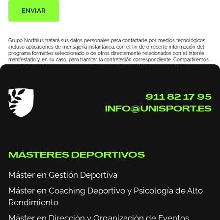
ENVIAR
Grupo Northius
tratará sus datos personales para contactarle por medios tecnológicos,
incluso aplicaciones de mensajería instantánea, con el fin de ofrecerle información del
programa formativo seleccionado o de otros directamente relacionados con el interés
manifestado y, en su caso, para tramitar la contratación correspondiente. Compartiremos
su solicitud con las empresas que conforman el
Grupo Northius
, con el objeto de que
estas puedan hacerle llegar la mejor oferta de productos y servicios de acuerdo a su
petición. Quedan reconocidos los derechos de acceso, rectificación, supresión, oposición,
limitación, tal y como se explica en la
Política de Privacidad
.
911 82 17 95
INFO@UNISPORT.ES
MÁSTERES DEPORTIVOS
Máster en Gestión Deportiva
Máster en Coaching Deportivo y Psicología de Alto
Rendimiento
Máster en Dirección y Organización de Eventos