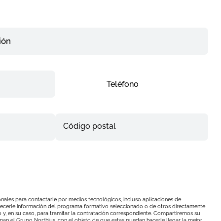
ión
Teléfono
Código postal
nales para contactarle por medios tecnológicos, incluso aplicaciones de
ofrecerle información del programa formativo seleccionado o de otros directamente
o y, en su caso, para tramitar la contratación correspondiente. Compartiremos su
rman el
Grupo Northius
, con el objeto de que estas puedan hacerle llegar la mejor