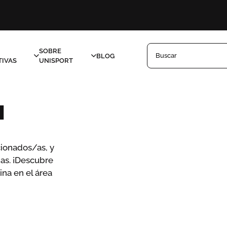
SOBRE
Buscar
BLOG
IVAS
UNISPORT
N
cionados/as, y
das. ¡Descubre
ina en el área