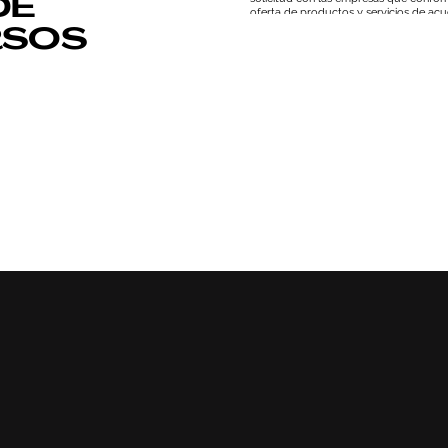
DE
oferta de productos y servicios de acu
RSOS
supresión, oposición, limitación, tal y 