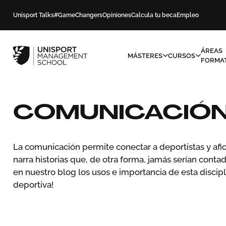
Unisport Talks
#GameChangers
Opiniones
Calcula tu beca
Empleo
ÁREAS
MÁSTERES
CURSOS
FORMAT
COMUNICACIÓ
La comunicación permite conectar a deportistas y afi
narra historias que, de otra forma, jamás serían conta
en nuestro blog los usos e importancia de esta discipl
deportiva!