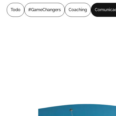
Todo
#GameChangers
Coaching
Comunicac