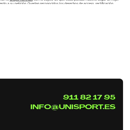
erdo a su petición. Quedan reconocidos los derechos de acceso, rectificación,
como se explica en la
Política de Privacidad
.
911 82 17 95
INFO@UNISPORT.ES