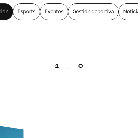
ión
Esports
Eventos
Gestión deportiva
Notici
...
1
0