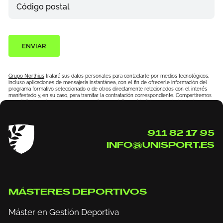
Código postal
ENVIAR
Grupo Northius
tratará sus datos personales para contactarle por medios tecnológicos,
incluso aplicaciones de mensajería instantánea, con el fin de ofrecerle información del
programa formativo seleccionado o de otros directamente relacionados con el interés
manifestado y, en su caso, para tramitar la contratación correspondiente. Compartiremos
su solicitud con las empresas que conforman el
Grupo Northius
, con el objeto de que
estas puedan hacerle llegar la mejor oferta de productos y servicios de acuerdo a su
petición. Quedan reconocidos los derechos de acceso, rectificación, supresión, oposición,
limitación, tal y como se explica en la
Política de Privacidad
.
911 82 17 95
INFO@UNISPORT.ES
MÁSTERES DEPORTIVOS
Máster en Gestión Deportiva