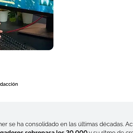
edacción
mer
se ha consolidado en las últimas décadas. A
gadores sobrepasa los 20.000
y su ritmo de cr