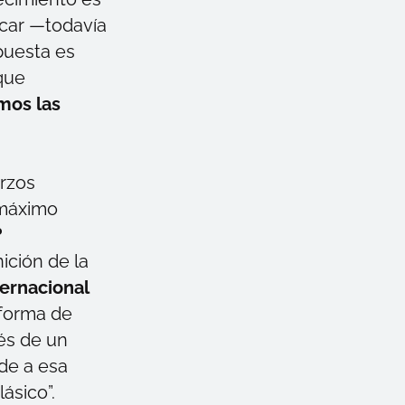
icar —todavía
spuesta es
que
mos las
erzos
 máximo
?
ición de la
ernacional
 forma de
és de un
de a esa
ásico”.