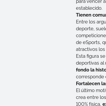
para vencer a
establecido.
Tienen comun
Entre los arg
deporte, suel
competicione
de eSports
, 
atractivos los
Esta figura s
deportivas al
fondo la hist
corresponde c
Fortalecen la
El último mot
crea entre lo
100% física,
e