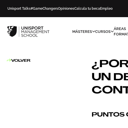
Unisport Talks
#GameChangers
Opiniones
Calcula tu beca
Empleo
ÁREAS
MÁSTERES
CURSOS
FORMAT
¿POR
VOLVER
UN D
CON
PUNTOS 