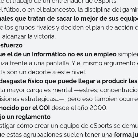
te el trabajo de un entrenador de eSports
.
l fútbol o en el baloncesto, la disciplina del
gami
ales que tratan de sacar lo mejor de sus equip
de los grupos rivales y deciden el plan de acción
alcanzar la victoria.
esfuerzo
ue el de un informático no es un empleo
simple
liza frente a una pantalla. Y el mismo argumento 
ts son un deporte a este nivel.
desgaste físico que puede llegar a producir le
 la mayor carga es mental —estrés, concentraci
isiones estratégicas…—, pero eso también ocurr
onocido por el COI
desde el año 2000.
jo un reglamento
stigar
cómo crear un equipo de eSports
se demu
ue estas agrupaciones suelen tener una
forma ju