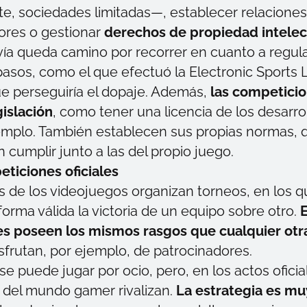
, sociedades limitadas—, establecer relaciones
ores o gestionar
derechos de propiedad intelec
a queda camino por recorrer en cuanto a regula
asos, como el que efectuó la Electronic Sports 
ue perseguiría el dopaje. Además,
las competici
gislación
, como tener una licencia de los desarro
emplo. También establecen sus propias normas, 
cumplir junto a las del propio juego.
ticiones oficiales
s
de los videojuegos organizan torneos, en los q
orma válida la victoria de un equipo sobre otro.
E
s poseen los mismos rasgos que cualquier ot
isfrutan, por ejemplo, de patrocinadores.
se puede jugar por ocio, pero, en los actos oficia
s del mundo
gamer
rivalizan.
La estrategia es m