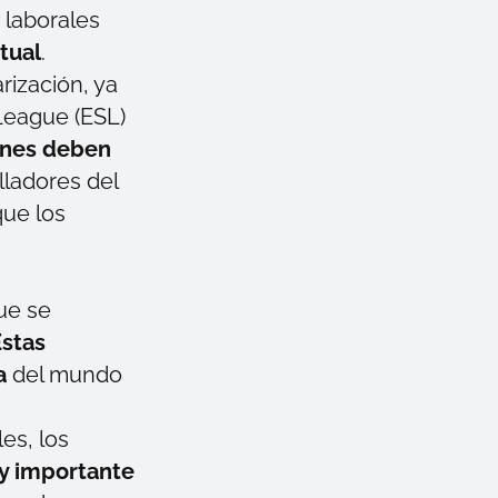
 laborales
tual
.
rización, ya
League (ESL)
ones deben
lladores del
que los
ue se
stas
ra
del mundo
les, los
uy importante