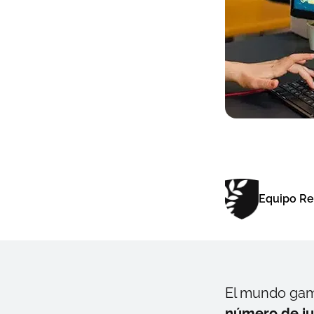
Equipo R
El mundo
ga
número de ju