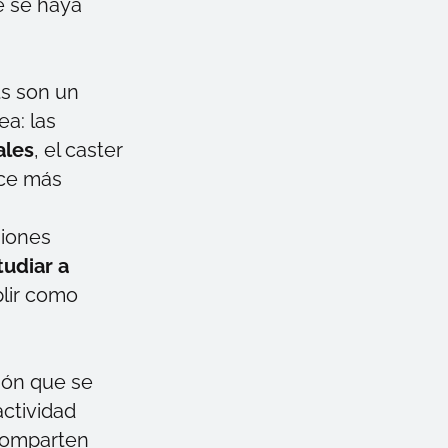
e se haya
ts son un
ea: las
ales
,
el
caster
ace más
siones
tudiar a
lir como
ción que se
actividad
omparten