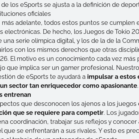
 de los eSports se ajusta a la definición de depor
tituciones oficiales
 más adelante, todos estos puntos se cumplen e
 electrónicas. De hecho, los Juegos de Tokio 2
 una serie olímpica digital, y los de la de la C
uirlos con los mismos derechos que otras discipl
026. El motivo es un conocimiento cada vez más
ajo que implica ser un
gamer
profesional. Nuestr
estión de eSports
te ayudará a
impulsar a estos 
n un sector tan enriquecedor como apasionante
.
s entrenan
pectos que desconocen los ajenos a los juegos 
ción que se requiere para competir
. Los jugad
na coordinación, trabajar sus reflejos y conocer 
l que se enfrentarán a sus rivales. Y esto es pr