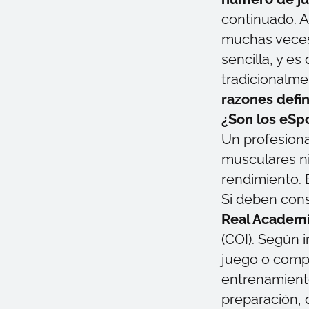
continuado. A
muchas vec
sencilla, y e
tradicionalme
razones defin
¿Son los eSpo
Un profesiona
musculares ni
rendimiento.
Si deben cons
Real Academi
(COI). Según 
juego o compe
entrenamiento
preparación, 