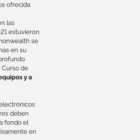
te ofrecida
n las
021 estuvieron
ommonwealth se
inas en su
 profundo
o
Curso de
equipos y a
electrónicos
ores deben
a fondo el
ecisamente
en