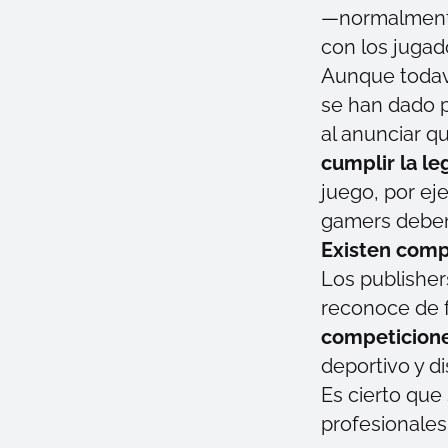
—normalmente
con los jugad
Aunque todaví
se han dado p
al anunciar q
cumplir la le
juego, por ej
gamers
deben 
Existen compe
Los
publisher
reconoce de f
competicione
deportivo y d
Es cierto que 
profesionale