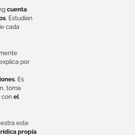
ng
cuenta
os
. Estudian
 de cada
mente
explica por
siones
. Es
ón, toma
e con
el
estra este
rídica propia