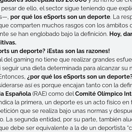
 pesar de ello, el sector sigue teniendo que expl
es—,
por qué los eSports son un deporte
. La re
s que comparten muchos rasgos con los ámbitos 
nte se han englobado bajo la definición.
Hoy, da
itivas.
rts un deporte? ¡Estas son las razones!
l del
gaming
no tiene que realizar grandes esfu
 seguir una dieta determinada para alcanzar su
 Entonces,
¿por qué los eSports son un deporte
iderarse así es porque encajan tanto con la defin
a Española
(RAE) como del
Comité Olímpico Int
indica la primera, un deporte es un acto físico en
tición que se realiza bajo unas normas y despu
. La segunda entidad, por su parte, también alu
que debe ser equivalente a la de un deportista “cl