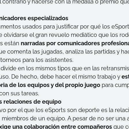
l contrario y hacerse con la medalla o premio qu
icadores especializados
umentos usados para justificar por qué los eSpor
e olvidarse el gran revuelo mediático que los rod
s están
narradas por comunicadores profesion
que comenta las jugadas, analiza las partidas y h
 torneos para los asistentes.
e divide en los mismos tipos que en las retransmi
 uso. De hecho, debe hacer el mismo trabajo y
es
oria de los equipos y del propio juego
para cump
on sus tareas.
s relaciones de equipo
ivo por el que los eSports son deporte es la rela
s miembros de un equipo. A pesar de no ser una 
xige una colaboración entre compañeros
que c