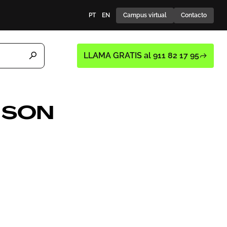
PT
EN
Campus virtual
Contacto
LLAMA GRATIS al 911 82 17 95
 SON