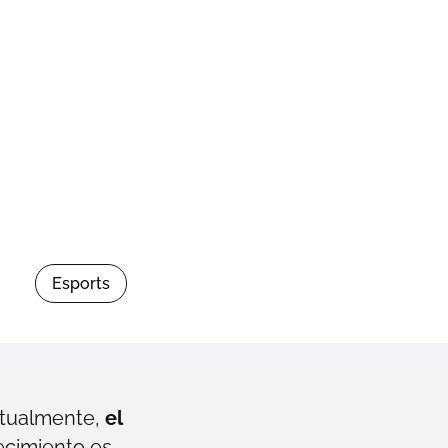
Esports
ctualmente,
el
ecimiento es