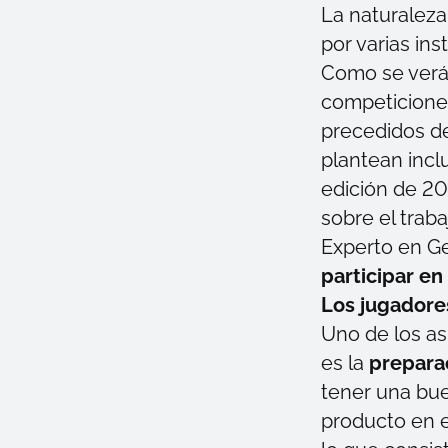
La naturaleza
por varias ins
Como se verá
competiciones
precedidos de
plantean incl
edición de 2
sobre el trab
Experto en G
participar e
Los jugadore
Uno de los as
es la
prepara
tener una bue
producto en e