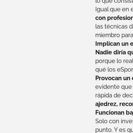
lo que consis
Igual que en e
con profesion
las técnicas 
miembro para 
Implican un 
Nadie diría q
porque lo rea
qué los eSpor
Provocan un 
evidente que
rápida de dec
ajedrez, rec
Funcionan ba
Solo con inve
punto. Y es q